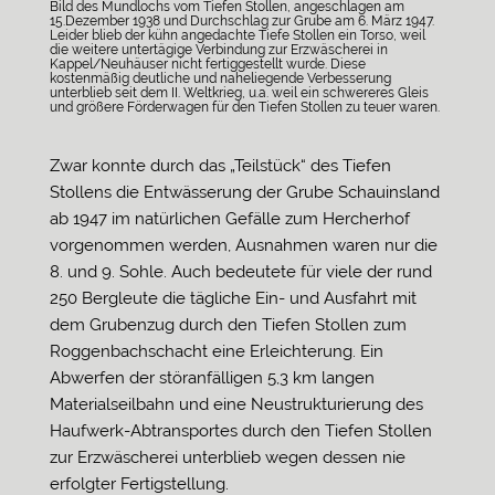
Bild des Mundlochs vom Tiefen Stollen, angeschlagen am
15.Dezember 1938 und Durchschlag zur Grube am 6. März 1947.
Leider blieb der kühn angedachte Tiefe Stollen ein Torso, weil
die weitere untertägige Verbindung zur Erzwäscherei in
Kappel/Neuhäuser nicht fertiggestellt wurde. Diese
kostenmäßig deutliche und naheliegende Verbesserung
unterblieb seit dem II. Weltkrieg, u.a. weil ein schwereres Gleis
und größere Förderwagen für den Tiefen Stollen zu teuer waren.
Zwar konnte durch das „Teilstück“ des Tiefen
Stollens die Entwässerung der Grube Schauinsland
ab 1947 im natürlichen Gefälle zum Hercherhof
vorgenommen werden, Ausnahmen waren nur die
8. und 9. Sohle. Auch bedeutete für viele der rund
250 Bergleute die tägliche Ein- und Ausfahrt mit
dem Grubenzug durch den Tiefen Stollen zum
Roggenbachschacht eine Erleichterung. Ein
Abwerfen der störanfälligen 5,3 km langen
Materialseilbahn und eine Neustrukturierung des
Haufwerk-Abtransportes durch den Tiefen Stollen
zur Erzwäscherei unterblieb wegen dessen nie
erfolgter Fertigstellung.