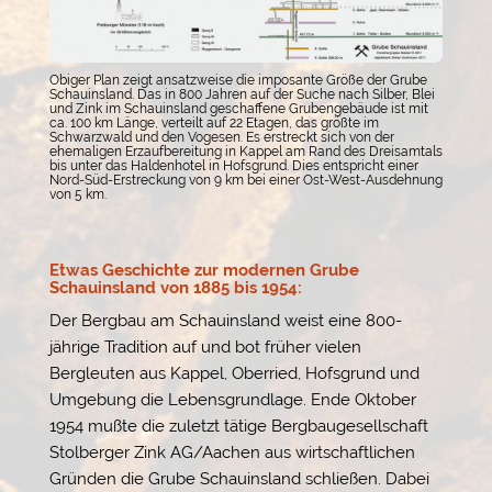
Obiger Plan zeigt ansatzweise die imposante Größe der Grube
Schauinsland. Das in 800 Jahren auf der Suche nach Silber, Blei
und Zink im Schauinsland geschaffene Grubengebäude ist mit
ca. 100 km Länge, verteilt auf 22 Etagen, das größte im
Schwarzwald und den Vogesen. Es erstreckt sich von der
ehemaligen Erzaufbereitung in Kappel am Rand des Dreisamtals
bis unter das Haldenhotel in Hofsgrund. Dies entspricht einer
Nord-Süd-Erstreckung von 9 km bei einer Ost-West-Ausdehnung
von 5 km.
Etwas Geschichte zur modernen Grube
Schauinsland von 1885 bis 1954:
Der Bergbau am Schauinsland weist eine 800-
jährige Tradition auf und bot früher vielen
Bergleuten aus Kappel, Oberried, Hofsgrund und
Umgebung die Lebensgrundlage. Ende Oktober
1954 mußte die zuletzt tätige Bergbaugesellschaft
Stolberger Zink AG/Aachen aus wirtschaftlichen
Gründen die Grube Schauinsland schließen. Dabei