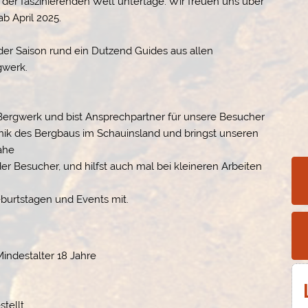
der faszinierenden Welt untertage. Wir freuen uns über
b April 2025.
der Saison rund ein Dutzend Guides aus allen
gwerk.
 Bergwerk und bist Ansprechpartner für unsere Besucher
nik des Bergbaus im Schauinsland und bringst unseren
ahe
 Besucher, und hilfst auch mal bei kleineren Arbeiten
geburtstagen und Events mit.
Mindestalter 18 Jahre
tellt