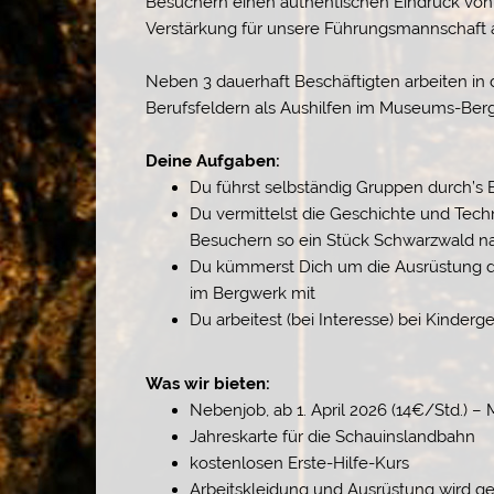
Besuchern einen authentischen Eindruck von 
Verstärkung für unsere Führungsmannschaft a
Neben 3 dauerhaft Beschäftigten arbeiten in 
Berufsfeldern als Aushilfen im Museums-Ber
Deine Aufgaben:
Du führst selbständig Gruppen durch’s
Du vermittelst die Geschichte und Tech
Besuchern so ein Stück Schwarzwald n
Du kümmerst Dich um die Ausrüstung der
im Bergwerk mit
Du arbeitest (bei Interesse) bei Kinder
Was wir bieten:
Nebenjob, ab 1. April 2026 (14€/Std.) – 
Jahreskarte für die Schauinslandbahn
kostenlosen Erste-Hilfe-Kurs
Arbeitskleidung und Ausrüstung wird ges