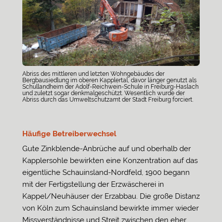
Abriss des mittleren und letzten Wohngebäudes der
Bergbausiedlung im oberen Kapplertal, davor länger genutzt als
Schullandheim der Adolf-Reichwein-Schule in Freiburg-Haslach
und zuletzt sogar denkmalgeschützt. Wesentlich wurde der
Abriss durch das Umweltschutzamt der Stadt Freiburg forciert.
Häufige Betreiberwechsel
Gute Zinkblende-Anbrüche auf und oberhalb der
Kapplersohle bewirkten eine Konzentration auf das
eigentliche Schauinsland-Nordfeld, 1900 begann
mit der Fertigstellung der Erzwäscherei in
Kappel/Neuhäuser der Erzabbau. Die große Distanz
von Köln zum Schauinsland bewirkte immer wieder
Missverständnisse und Streit zwischen den eher