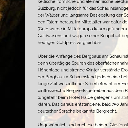
keltische, römische und alemannische Siedlun
Sulzburg, nicht jedoch für das Schauinslandg
der Wälder und langsame Besiedelung der Sc
den Tälern heraus. Im Mittelalter war dafür d
(Gold wurde in Mitteleuropa kaum gefunden) 
Geldwesens und wegen seiner Knappheit begeh
heutigen Goldpreis vergleichbar.
Über die Anfänge des Bergbaus am Schauinslan
denn übertägige Spuren des oberflächennah
Höhenlage und strenge Winter verstärkte Eros
der Bergbau im Schauinsland jedoch eine hoh
lange Zeit wesentlicher Silberlieferant der Fr
einflussreiche Bergwerksbetreiber aus dem 
(ungefähr beim Hotel Halde gelegen), um strit
klären. Das daraus entstandene, bald 750 Jahr
deutscher Sprache bekannte Bergrecht.
Ungewöhnlich sind auch die beiden Glasfenst