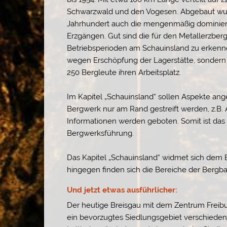
Schwarzwald und den Vogesen. Abgebaut wurde
Jahrhundert auch die mengenmäßig dominiere
Erzgängen. Gut sind die für den Metallerzber
Betriebsperioden am Schauinsland zu erkenne
wegen Erschöpfung der Lagerstätte, sondern 
250 Bergleute ihren Arbeitsplatz.
Im Kapitel „Schauinsland“ sollen Aspekte a
Bergwerk nur am Rand gestreift werden, z.B.
Informationen werden geboten. Somit ist das
Bergwerksführung.
Das Kapitel „Schauinsland“ widmet sich dem B
hingegen finden sich die Bereiche der Bergba
Und jetzt etwas ausführlicher:
Der heutige Breisgau mit dem Zentrum Freibur
ein bevorzugtes Siedlungsgebiet verschiedene