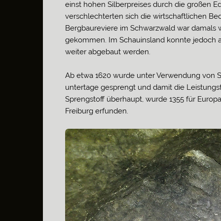
einst hohen Silberpreises durch die großen 
verschlechterten sich die wirtschaftlichen 
Bergbaureviere im Schwarzwald war damals w
gekommen. Im Schauinsland konnte jedoch au
weiter abgebaut werden.
Ab etwa 1620 wurde unter Verwendung von S
untertage gesprengt und damit die Leistungsf
Sprengstoff überhaupt, wurde 1355 für Euro
Freiburg erfunden.