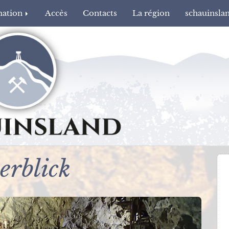
mation
Accès
Contacts
La région
schauinsla
erblick