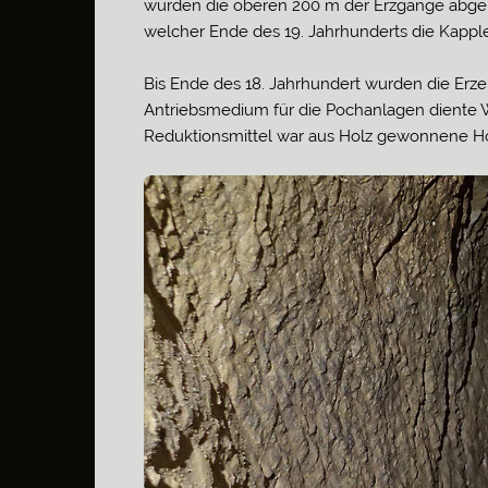
wurden die oberen 200 m der Erzgänge abgeba
welcher Ende des 19. Jahrhunderts die Kappl
Bis Ende des 18. Jahrhundert wurden die Erze 
Antriebsmedium für die Pochanlagen diente W
Reduktionsmittel war aus Holz gewonnene Ho