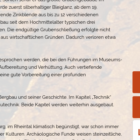
 zuerst silberhaltiger Bleiglanz, ab dem 19.
nde Zinkblende aus bis zu 12 verschiedenen
gbau seit dem Hochmittelalter typischen drei
n. Die endgültige Grubenschließung erfolgte nicht
aus wirtschaftlichen Gründen. Dadurch verloren etwa
ngesprochen werden, die bei den Führungen im Museums-
 Aufbereitung und Verhüttung. Auch vertiefende
 eine gute Vorbereitung einer profunden
ergbau und seiner Geschichte. Im Kapitel „Technik“
utechnik. Beide Kapitel werden weiterhin ausgebaut.
g, im Rheintal klimatisch begünstigt, war schon immer
r Kulturen. Archäologische Funde weisen steinzeitliche,