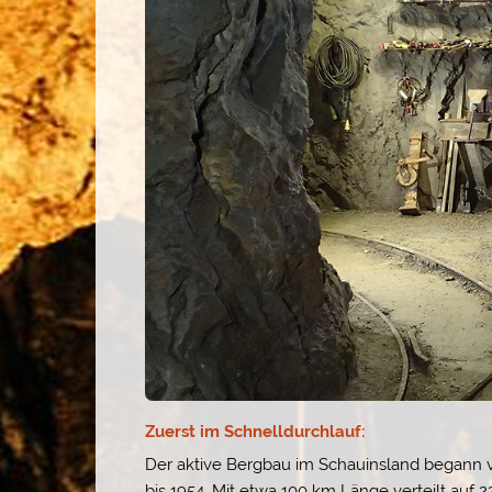
Zuerst im Schnelldurchlauf:
Der aktive Bergbau im Schauinsland begann 
bis 1954. Mit etwa 100 km Länge verteilt auf