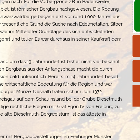
gen nach. Für die Vorbergzone z.B. in Badenweiler,
ebiet, ist römischer Bergbau nachgewiesen. Die Rodung
hwarzwaldberge begann erst vor rund 1.000 Jahren aus
er wesentliche Grund die Suche nach Edelmetallen. Silber
war im Mittelalter Grundlage des sich entwickelnden
rt und teuer. Es war durchaus in seiner Kaufkraft dem
d um das 13. Jahrhundert ist bisher nicht viel bekannt,
en Bergbaus aus der Anfangsphase macht die durch
ion bald unkenntlich. Bereits im 14. Jahrhundert besaß
e wirtschaftliche Bedeutung für die Region und war
eiburger Münze. Deshalb trafen sich im Juni 1372
Breisgau auf dem Schauinsland bei der Grube Dieselmuth
tige rechtliche Fragen mit Graf Egon IV. von Freiburg zu
e alte Dieselmuth-Bergweistum, ist das älteste in
er mit Bergbaudarstellungen im Freiburger Münster,