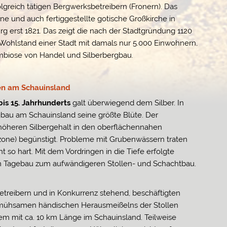
lgreich tätigen Bergwerksbetreibern (Fronern). Das
ene und auch fertiggestellte gotische Großkirche in
rg erst 1821. Das zeigt die nach der Stadtgründung 1120
n Wohlstand einer Stadt mit damals nur 5.000 Einwohnern,
mbiose von Handel und Silberbergbau.
den am Schauinsland
bis 15. Jahrhunderts
galt überwiegend dem Silber. In
rgbau am Schauinsland seine größte Blüte. Der
öheren Silbergehalt in den oberflächennahen
one) begünstigt. Probleme mit Grubenwässern traten
 so hart. Mit dem Vordringen in die Tiefe erfolgte
Tagebau zum aufwändigeren Stollen- und Schachtbau.
treibern und in Konkurrenz stehend, beschäftigten
 mühsamen händischen Herausmeißelns der Stollen
stem mit ca. 10 km Länge im Schauinsland. Teilweise