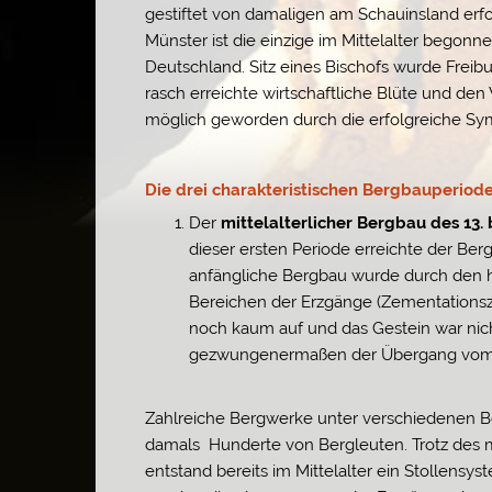
gestiftet von damaligen am Schauinsland erfo
Münster ist die einzige im Mittelalter begonn
Deutschland. Sitz eines Bischofs wurde Freibu
rasch erreichte wirtschaftliche Blüte und de
möglich geworden durch die erfolgreiche Sy
Die drei charakteristischen Bergbauperio
Der
mittelalterlicher Bergbau des 13. 
dieser ersten Periode erreichte der Be
anfängliche Bergbau wurde durch den h
Bereichen der Erzgänge (Zementationsz
noch kaum auf und das Gestein war nicht
gezwungenermaßen der Übergang vom 
Zahlreiche Bergwerke unter verschiedenen Be
damals Hunderte von Bergleuten. Trotz des
entstand bereits im Mittelalter ein Stollensy