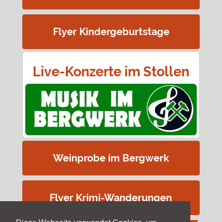
Flyer Kindergeburtstage
Live-Konzerte im Stollen
Weinprobe im Bergwerk
Flyer Krimi-Wanderungen