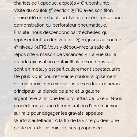
chariots de l’époque, appelés « Grubenhunte ».
e
Visite du couloir 5
section (5.FK) avec son filon
épuisé (60 m de hauteur). Nous procéderons à une
démonstration du perforateur pneumatique.
Ensuite, nous descendons par 7 échelles, qui
représentent un dénivelé de 25 m, jusqu‘au couloir
e
4
niveau (4.FK). Vous y découvrirez la salle de
repos dite « maison de vacances ». La vue sur la
grande excavation couloir III avec son nouveau
pont en métal y est particulièrement spectaculaire.
De plus, vous pourrez voir le couloir VI (gisement
de minéraux), non excavé, avec ses deux minerais
principaux, la blende de zinc et la galène
argentifère, ainsi que les « toilettes de luxe ». Nous
procéderons à une démonstration d’une machine
sur rails pour dégager les gravats, appelée
Wurfschaufellader. À la fin de la visite guidée, une
petite eau-de-vie minière sera propposée.