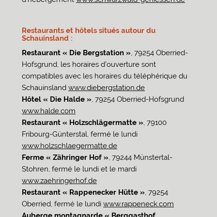
Restaurants et hôtels situés autour du
Schauinsland :
Restaurant « Die Bergstation »
, 79254 Oberried-
Hofsgrund, les horaires d’ouverture sont
compatibles avec les horaires du téléphérique du
Schauinsland
www.diebergstation.de
Hôtel « Die Halde »
, 79254 Oberried-Hofsgrund
www.halde.com
Restaurant « Holzschlägermatte »
, 79100
Fribourg-Günterstal, fermé le lundi
www.holzschlaegermatte.de
Ferme « Zähringer Hof »
, 79244 Münstertal-
Stohren, fermé le lundi et le mardi
www.zaehringerhof.de
Restaurant « Rappenecker Hütte »
, 79254
Oberried, fermé le lundi
www.rappeneck.com
Auberge montagnarde « Berggasthof