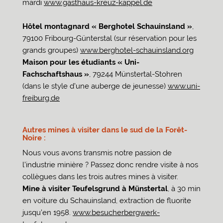
mardi
www.gasthaus-kreuz-kappel.de
Hôtel montagnard « Berghotel Schauinsland »
,
79100 Fribourg-Günterstal (sur réservation pour les
grands groupes)
www.berghotel-schauinsland.org
Maison pour les étudiants « Uni-
Fachschaftshaus »
, 79244 Münstertal-Stohren
(dans le style d’une auberge de jeunesse)
www.uni-
freiburg.de
Autres mines à visiter dans le sud de la Forêt-
Noire :
Nous vous avons transmis notre passion de
l’industrie minière ? Passez donc rendre visite à nos
collègues dans les trois autres mines à visiter.
Mine à visiter Teufelsgrund à Münstertal
, à 30 min
en voiture du Schauinsland, extraction de fluorite
jusqu’en 1958.
www.besucherbergwerk-