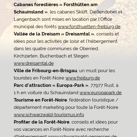
Cabanes forestières « Forsthütten am
Schauinsland »
, les cabanes Skilift, Dießendobel et
Langenbach sont mises en location par l’Office
municipal des forêts
www.forsthuetten-freiburg.de
Vallée de la Dreisam « Dreisamtal »
, conseils et
idées pour les activités de loisir et l’hébergement
dans les quatre communes de Oberried,
Kirchzarten, Buchenbach et Stegen
www.dreisamtal.de
Ville de Fribourg-en-Brisgau
, un must pour les
touristes en Forêt-Noire
www.freiburg.de
Parc d’attraction « Europa-Park »
, 77977 Rust, à
1 h en voiture du Schauinsland
www.europapark.de
Tourisme en Forêt-Noire
, fédération touristique /
département marketing pour toute la Forêt-Noire
www.schwarzwald-tourismus.info
Profiter de la Forêt-Noire
, conseils et idées pour
vos vacances en Forêt-Noire avec recherche
d’hébergement
www.schwarzwald-geniessen.de