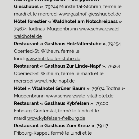
Giesshübel »
, 79244 Münstertal-Stohren, fermé le
mardi et le mercredi
www.gasthof-giesshuebel.de
Hôtel forestier « Waldhotel am Notschreipass »
,
79674 Todtnau-Muggenbrunn
www.schwarzwald-
waldhotel.de
Restaurant « Gasthaus Holzfällerstube »
, 79254
Oberried-St. Wilhelm, fermé le
lundi
www.holzfaeller-stube.de
Restaurant « Gasthaus Zur Linde-Napf »
, 79254
Oberried-St. Wilhelm, fermé le mardi et le
mercredi
www.linde-napf.de
Hôtel « Vitalhotel Grüner Baum »
, 79674 Todtnau-
Muggenbrunn
www.schwarzwald-vitalhotel.de
Restaurant « Gasthaus Kybfelsen »
, 79100
Fribourg-Günterstal, fermé le lundi et le
mardi
www.kybfelsen-freiburg.de
Restaurant « Gasthaus Zum Kreuz »
, 79117
Fribourg-Kappel, fermé le lundi et le