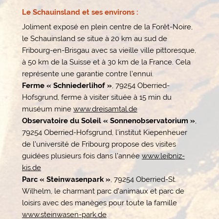
Le Schauinsland et ses environs :
Joliment exposé en plein centre de la Forêt-Noire,
le Schauinsland se situe à 20 km au sud de
Fribourg-en-Brisgau avec sa vieille ville pittoresque,
à 50 km de la Suisse et à 30 km de la France. Cela
représente une garantie contre l’ennui.
Ferme « Schniederlihof »
, 79254 Oberried-
Hofsgrund, ferme à visiter située à 15 min du
muséum mine
www.dreisamtal.de
Observatoire du Soleil « Sonnenobservatorium »
,
79254 Oberried-Hofsgrund, l’institut Kiepenheuer
de l’université de Fribourg propose des visites
guidées plusieurs fois dans l’année
www.leibniz-
kis.de
Parc « Steinwasenpark »
, 79254 Oberried-St.
Wilhelm, le charmant parc d’animaux et parc de
loisirs avec des manèges pour toute la famille
www.steinwasen-park.de